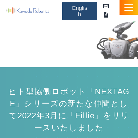
Englis
h
NEXTAGEとは
製品のご紹介
オプション
アプリケーションパッケージ
ヒト型協働ロボット「NEXTAG
活用事例（動画）
E」シリーズの新たな仲間とし
て2022年3月に「Fillie」をリリ
お知らせ
ースいたしました
Q&A